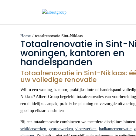
Home
/
totaalrenovatie Sint-Niklaas
Totaalrenovatie in Sint-N
woningen, kantoren en
handelspanden
Totaalrenovatie in Sint-Niklaas: é
uw volledige renovatie
Wilt u een woning, kantoor, praktijkruimte of handelspand volledig
Niklaas? Albert Group begeleidt totaalrenovaties van voorbereidin
een duidelijke aanpak, praktische planning en verzorgde uitvoering
goed op elkaar aansluiten.
Bij een totaalrenovatie combineren we meerdere disciplines binnen
schilderwerken
,
gyprocwerken
,
vloerwerken
,
badkamerrenovatie
,
z
plaatsen
. Zo hoeft u niet zelf verschillende vakmensen te coördinere