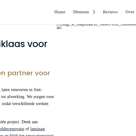
Home
Diensten
Reviews
Over 
iklaas voor
én partner voor
 laten renoveren in Sint-
g tot afwerking. We zorgen voor
, zodat verschillende werken
 één project. Denk aan
olderrenovatie
of
laminaat
n en blijft het renovatieproject