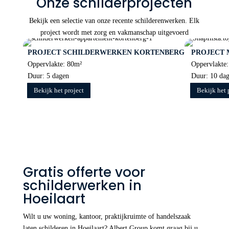
Onze schilderprojecten
Bekijk een selectie van onze recente schilderenwerken. Elk
project wordt met zorg en vakmanschap uitgevoerd
PROJECT SCHILDERWERKEN KORTENBERG
PROJECT
Oppervlakte: 80m²
Oppervlakte
Duur: 5 dagen
Duur: 10 da
Bekijk het project
Bekijk het 
Gratis offerte voor
schilderwerken in
Hoeilaart
Wilt u uw woning, kantoor, praktijkruimte of handelszaak
laten schilderen in Hoeilaart? Albert Group komt graag bij u