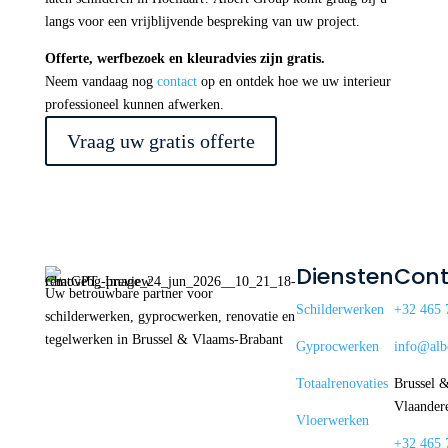
langs voor een vrijblijvende bespreking van uw project.
Offerte, werfbezoek en kleuradvies zijn gratis.
Neem vandaag nog
contact
op en ontdek hoe we uw interieur
professioneel kunnen afwerken.
Vraag uw gratis offerte
Diensten
Cont
Uw betrouwbare partner voor
Schilderwerken
+32 465 
schilderwerken, gyprocwerken, renovatie en
tegelwerken in Brussel & Vlaams-Brabant
Gyprocwerken
info@alb
Totaalrenovaties
Brussel 
Vlaander
Vloerwerken
+32 465 