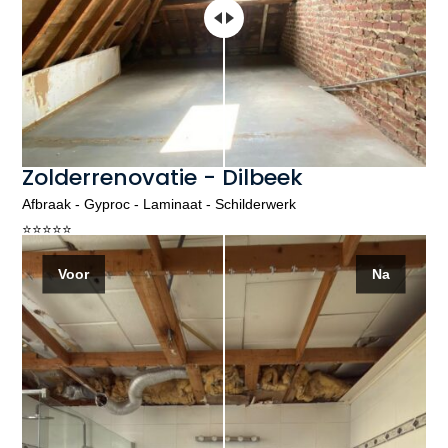
Zolderrenovatie - Dilbeek
Afbraak - Gyproc - Laminaat - Schilderwerk
⭐️⭐️⭐️⭐️⭐️
Voor
Na