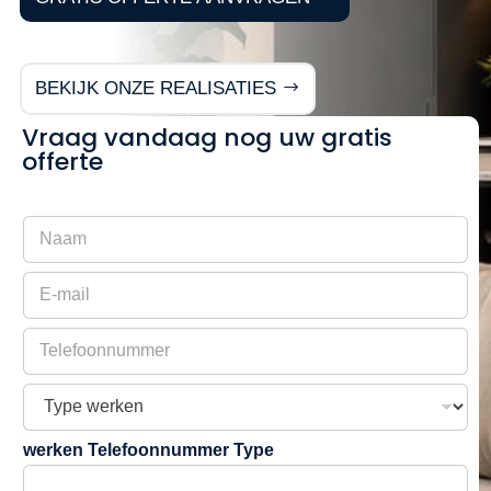
BEKIJK ONZE REALISATIES
Vraag vandaag nog uw gratis
offerte
N
a
a
E
m
-
m
T
a
e
i
l
l
T
e
y
f
p
o
werken Telefoonnummer Type
e
o
w
n