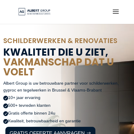
SCHILDERWERKEN & RENOVATIES
KWALITEIT DIE U ZIET,
VAKMANSCHAP DAT U
VOELT
Albert Group is uw betrouwbare partner voor schilderwerken,
gyproc en tegelwerken in Brussel & Vlaams-Brabant
10+ jaar ervaring

500+ tevreden klanten

Gratis offerte binnen 24u

Kwaliteit, betrouwbaarheid en garantie

GRATIS OFFERTE AANVRAGEN