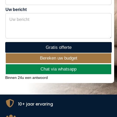
e
n
r
u
Uw bericht
k
m
e
m
n
e
r
Gratis offerte
Bereken uw budget
Chat via whatsapp
Binnen 24u een antwoord

10+ jaar ervaring