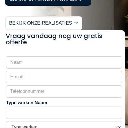
BEKIJK ONZE REALISATIES
Vraag vandaag nog uw gratis
offerte
N
a
a
E
m
-
m
T
a
e
i
l
l
Type werken Naam
e
f
o
o
T
n