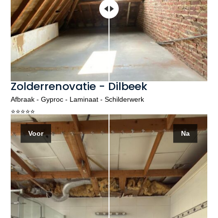
Zolderrenovatie - Dilbeek
Afbraak - Gyproc - Laminaat - Schilderwerk
⭐️⭐️⭐️⭐️⭐️
Voor
Na