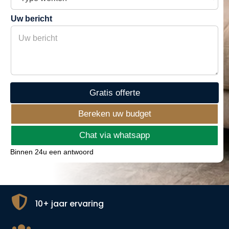
y
n
p
u
Uw bericht
e
m
w
m
e
e
r
r
k
e
n
Gratis offerte
Bereken uw budget
Chat via whatsapp
Binnen 24u een antwoord

10+ jaar ervaring