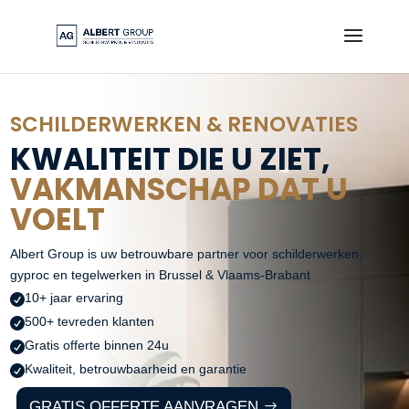
SCHILDERWERKEN & RENOVATIES
KWALITEIT DIE U ZIET,
VAKMANSCHAP DAT U
VOELT
Albert Group is uw betrouwbare partner voor schilderwerken,
gyproc en tegelwerken in Brussel & Vlaams-Brabant
10+ jaar ervaring

500+ tevreden klanten

Gratis offerte binnen 24u

Kwaliteit, betrouwbaarheid en garantie

GRATIS OFFERTE AANVRAGEN