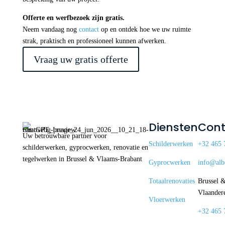
Offerte en werfbezoek zijn gratis.
Neem vandaag nog
contact
op en ontdek hoe we uw ruimte
strak, praktisch en professioneel kunnen afwerken.
Vraag uw gratis offerte
Diensten
Cont
Uw betrouwbare partner voor
Schilderwerken
+32 465 
schilderwerken, gyprocwerken, renovatie en
tegelwerken in Brussel & Vlaams-Brabant
Gyprocwerken
info@alb
Totaalrenovaties
Brussel 
Vlaander
Vloerwerken
+32 465 