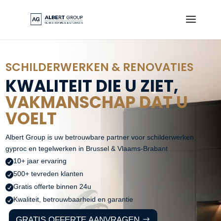
SCHILDERWERKEN & RENOVATIES
KWALITEIT DIE U ZIET,
VAKMANSCHAP DAT U
VOELT
Albert Group is uw betrouwbare partner voor schilderwerken,
gyproc en tegelwerken in Brussel & Vlaams-Brabant
10+ jaar ervaring

500+ tevreden klanten

Gratis offerte binnen 24u

Kwaliteit, betrouwbaarheid en garantie

GRATIS OFFERTE AANVRAGEN