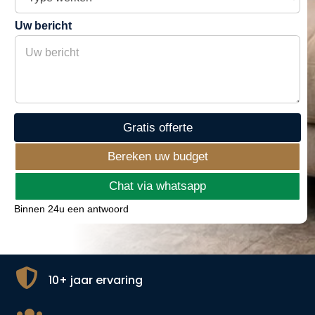
y
n
p
u
Uw bericht
e
m
w
m
e
e
r
r
k
e
n
Gratis offerte
Bereken uw budget
Chat via whatsapp
Binnen 24u een antwoord

10+ jaar ervaring