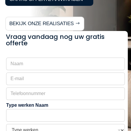
BEKIJK ONZE REALISATIES
Vraag vandaag nog uw gratis
offerte
N
a
a
E
m
-
m
T
a
e
i
l
l
Type werken Naam
e
f
o
o
T
n