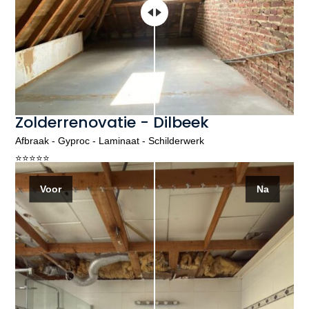
Zolderrenovatie - Dilbeek
Afbraak - Gyproc - Laminaat - Schilderwerk
⭐️⭐️⭐️⭐️⭐️
Voor
Na